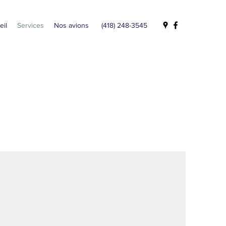
eil
Services
Nos avions
(418) 248-3545